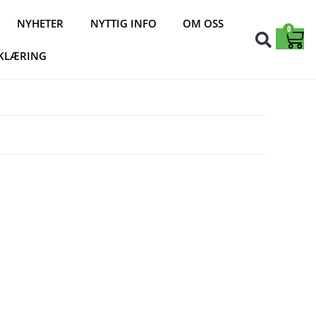
NYHETER
NYTTIG INFO
OM OSS
0
KLÆRING