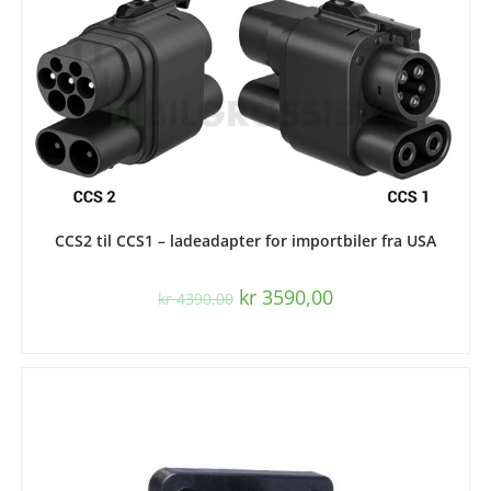
LES MER
CCS2 til CCS1 – ladeadapter for importbiler fra USA
kr
3590,00
kr
4390,00