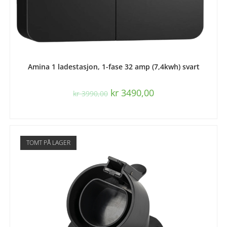
LES MER
Amina 1 ladestasjon, 1-fase 32 amp (7,4kwh) svart
kr
3490,00
kr
3990,00
TOMT PÅ LAGER