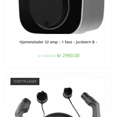
LES MER
Hjemmelader 32 amp – 1 fase – jordvern B –
kr
2990,00
kr
3490,00
TOMT PÅ LAGER