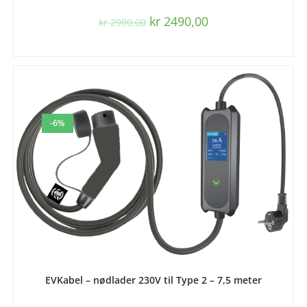
kr
2490,00
kr
2990,00
-6%
LEGG I HANDLEKURV
EVKabel – nødlader 230V til Type 2 – 7,5 meter