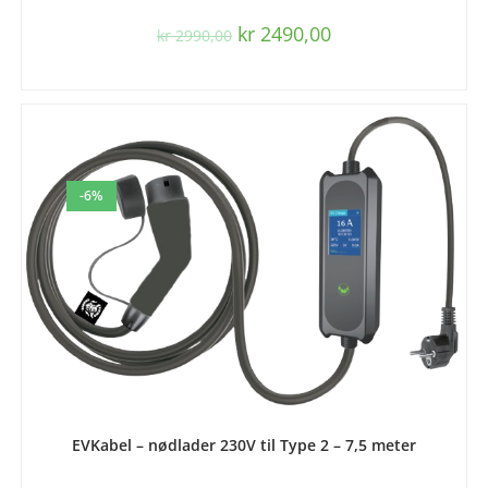
kr
2490,00
kr
2990,00
-6%
LEGG I HANDLEKURV
EVKabel – nødlader 230V til Type 2 – 7,5 meter