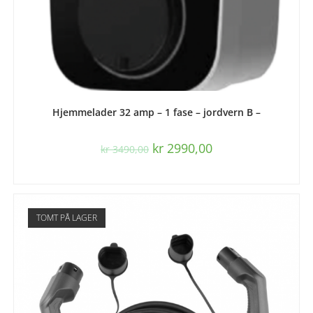
LES MER
Hjemmelader 32 amp – 1 fase – jordvern B –
kr
2990,00
kr
3490,00
TOMT PÅ LAGER