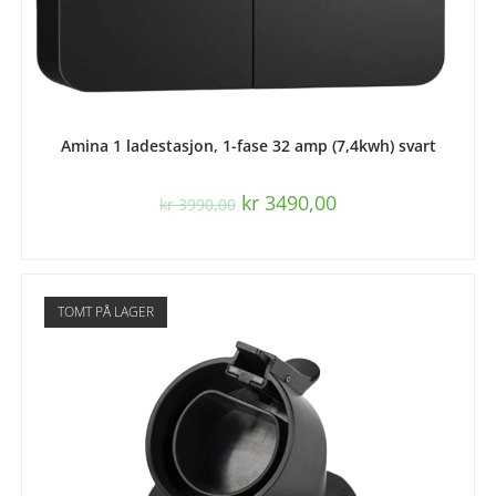
LES MER
Amina 1 ladestasjon, 1-fase 32 amp (7,4kwh) svart
kr
3490,00
kr
3990,00
TOMT PÅ LAGER