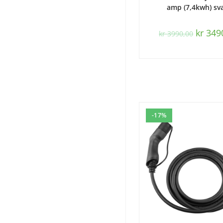
amp (7,4kwh) sv
kr
349
kr
3990,00
-17%