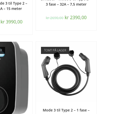
S MER
e 3 til Type 2 –
3 fase – 32A – 7,5 meter
2A – 15 meter
kr
2390,00
kr
2690,00
kr
3990,00
ER
TOMT PÅ LAGER
LES MER
Mode 3 til Type 2 – 1 fase –