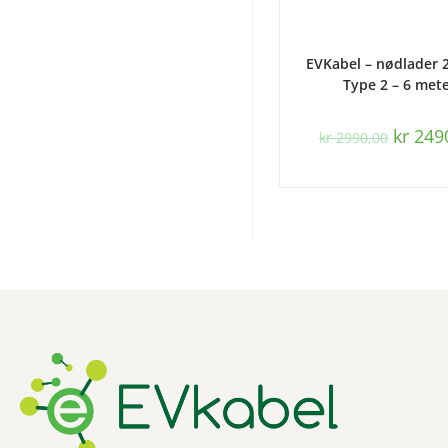
LEGG I HANDLEK
EVKabel – nødlader 2
Type 2 – 6 met
kr
249
kr
2990,00