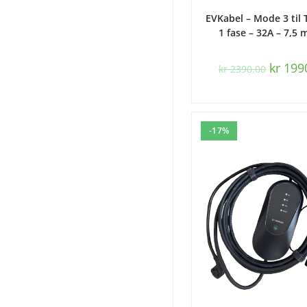
LEGG I HANDLEK
EVKabel – Mode 3 til 
1 fase – 32A – 7,5 
kr
199
kr
2390,00
-17%