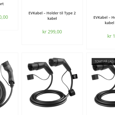
art
LES MER
EVKabel – Holder til Type 2
LEGG I 
0,00
EVKabel – Ho
kabel
kabel
kr
299,00
kr
1
TOMT PÅ LAG