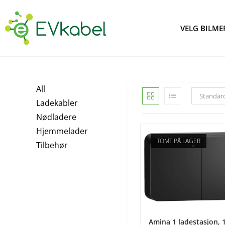
VELG BILME
All
Standard
Ladekabler
Nødladere
Hjemmelader
TOMT PÅ LAGER
Tilbehør
LES MER
Amina 1 ladestasjon, 1