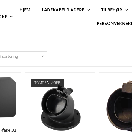
HJEM
LADEKABEL/LADERE
TILBEHØR
RKE
PERSONVERNER
 sortering
TOMT PÅ LAGER
-fase 32