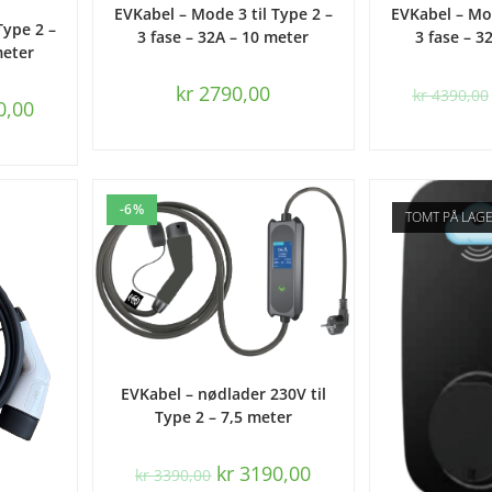
LEGG I HANDLEKURV
LE
EVKabel – Mode 3 til Type 2 –
EVKabel – Mod
URV
Type 2 –
3 fase – 32A – 10 meter
3 fase – 3
meter
kr
2790,00
kr
4390,00
0,00
-6%
TOMT PÅ LAG
LEGG I HANDLEKURV
EVKabel – nødlader 230V til
Type 2 – 7,5 meter
kr
3190,00
kr
3390,00