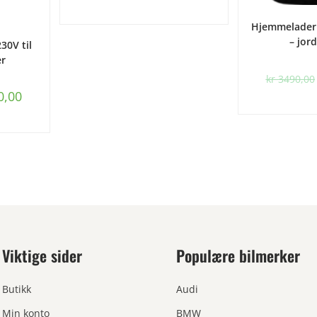
LE
Hjemmelader 
URV
– jor
30V til
er
kr
3490,00
0,00
Viktige sider
Populære bilmerker
Butikk
Audi
Min konto
BMW