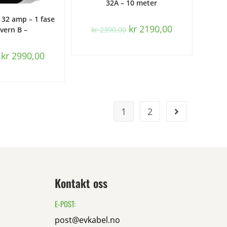
32A – 10 meter
S MER
32 amp – 1 fase
kr
2190,00
kr
2390,00
dvern B –
kr
2990,00
1
2
Kontakt oss
E-POST:
post@evkabel.no