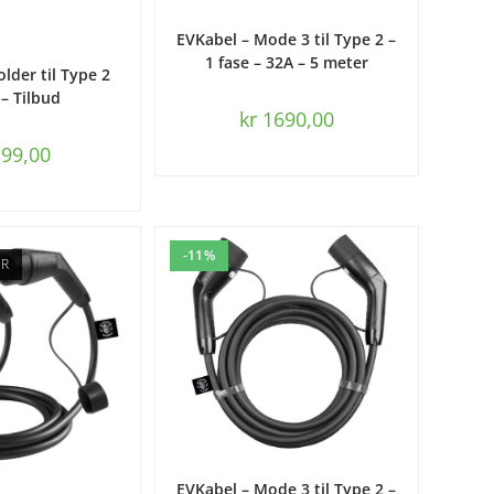
LEGG I HANDLEKURV
EVKabel – Mode 3 til Type 2 –
1 fase – 32A – 5 meter
HANDLEKURV
lder til Type 2
 – Tilbud
kr
1690,00
99,00
-11%
ER
LEGG I HANDLEKURV
EVKabel – Mode 3 til Type 2 –