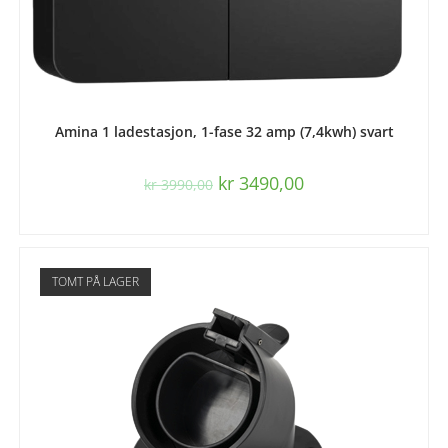
LES MER
Amina 1 ladestasjon, 1-fase 32 amp (7,4kwh) svart
kr
3490,00
kr
3990,00
TOMT PÅ LAGER