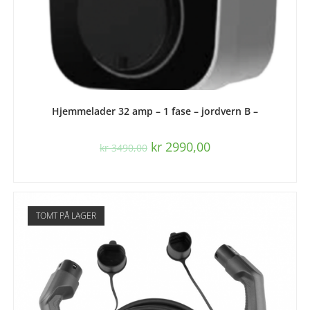
LES MER
Hjemmelader 32 amp – 1 fase – jordvern B –
kr
2990,00
kr
3490,00
TOMT PÅ LAGER