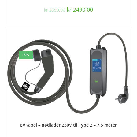
kr
2490,00
kr
2990,00
-6%
LEGG I HANDLEKURV
EVKabel – nødlader 230V til Type 2 – 7,5 meter