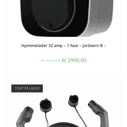
LES MER
Hjemmelader 32 amp – 1 fase – jordvern B –
kr
2990,00
kr
3490,00
TOMT PÅ LAGER