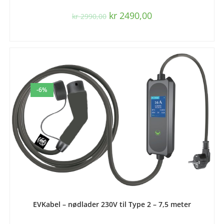
kr
2490,00
kr
2990,00
-6%
LEGG I HANDLEKURV
EVKabel – nødlader 230V til Type 2 – 7,5 meter