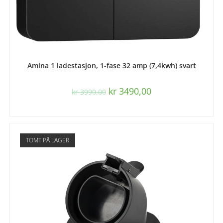
LES MER
Amina 1 ladestasjon, 1-fase 32 amp (7,4kwh) svart
kr
3490,00
kr
3990,00
TOMT PÅ LAGER