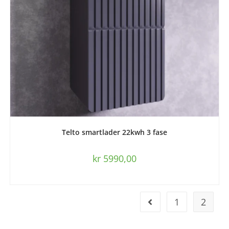
LEGG I HANDLEKURV
Telto smartlader 22kwh 3 fase
kr
5990,00
1
2