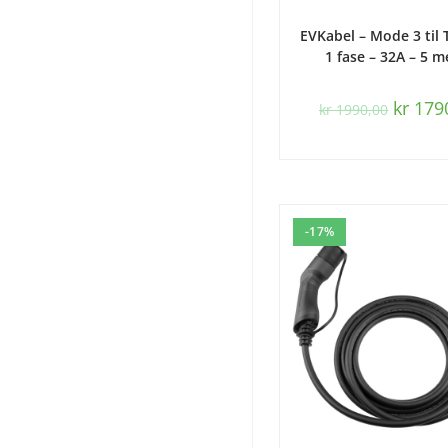
LEGG I HANDLEK
EVKabel – Mode 3 til 
1 fase – 32A – 5 m
kr
179
kr
1990,00
-17%