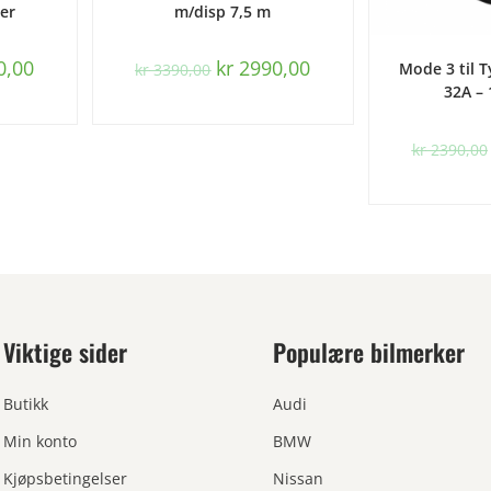
er
m/disp 7,5 m
LE
0,00
kr
2990,00
Mode 3 til T
kr
3390,00
32A –
kr
2390,00
Viktige sider
Populære bilmerker
Butikk
Audi
Min konto
BMW
Kjøpsbetingelser
Nissan