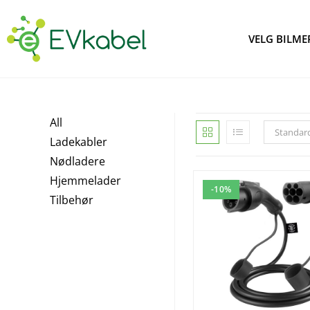
VELG BILME
All
Standard
Ladekabler
Nødladere
Hjemmelader
-10%
Tilbehør