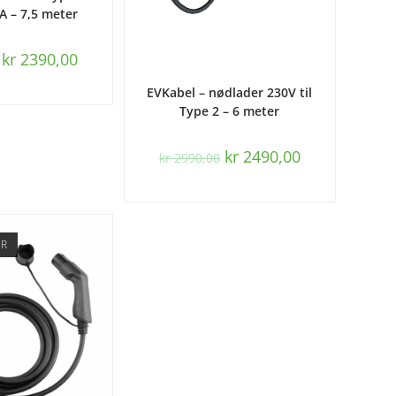
2A – 7,5 meter
kr
2390,00
LEGG I HANDLEKURV
EVKabel – nødlader 230V til
Type 2 – 6 meter
kr
2490,00
kr
2990,00
ER