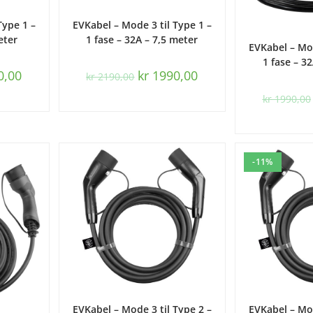
URV
LES MER
Type 1 –
EVKabel – Mode 3 til Type 1 –
eter
1 fase – 32A – 7,5 meter
LEGG I 
EVKabel – Mod
1 fase – 3
0,00
kr
1990,00
kr
2190,00
kr
1990,00
-11%
LEGG I HANDLEKURV
LEGG I 
EVKabel – Mode 3 til Type 2 –
EVKabel – Mod