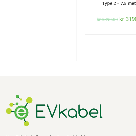
Type 2 – 7,5 met
kr
319
kr
3390,00