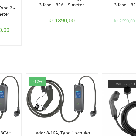
URV
3 fase – 32A – 5 meter
3 fase – 3
Type 2 –
meter
kr
1890,00
kr
2690,00
0,00
-12%
TOMT PÅ LAG
URV
LEGG I HANDLEKURV
30V til
Lader 8-16A, Type 1 schuko