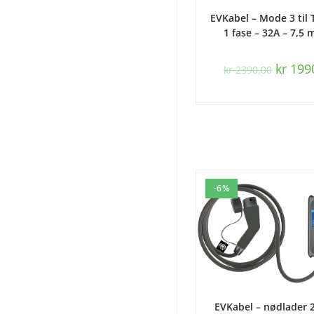
LEGG I HANDLEK
EVKabel – Mode 3 til 
1 fase – 32A – 7,5 
kr
199
kr
2390,00
-6%
LEGG I HANDLEK
EVKabel – nødlader 2