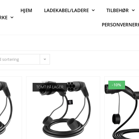
HJEM
LADEKABEL/LADERE
TILBEHØR
RKE
PERSONVERNER
 sortering
-10%
TOMT PÅ LAGER